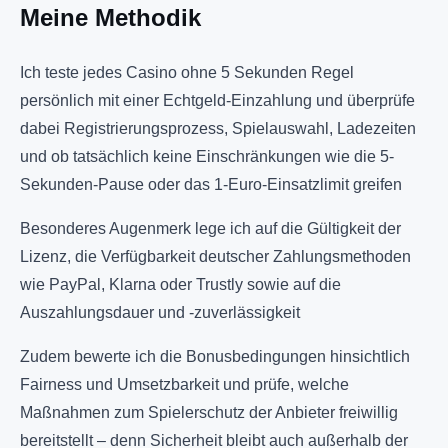
Meine Methodik
Ich teste jedes Casino ohne 5 Sekunden Regel
persönlich mit einer Echtgeld-Einzahlung und überprüfe
dabei Registrierungsprozess, Spielauswahl, Ladezeiten
und ob tatsächlich keine Einschränkungen wie die 5-
Sekunden-Pause oder das 1-Euro-Einsatzlimit greifen
Besonderes Augenmerk lege ich auf die Gültigkeit der
Lizenz, die Verfügbarkeit deutscher Zahlungsmethoden
wie PayPal, Klarna oder Trustly sowie auf die
Auszahlungsdauer und -zuverlässigkeit
Zudem bewerte ich die Bonusbedingungen hinsichtlich
Fairness und Umsetzbarkeit und prüfe, welche
Maßnahmen zum Spielerschutz der Anbieter freiwillig
bereitstellt – denn Sicherheit bleibt auch außerhalb der