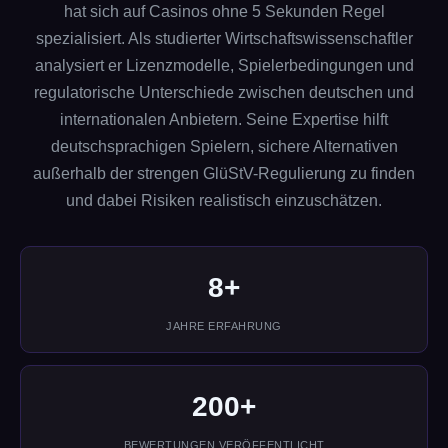
hat sich auf Casinos ohne 5 Sekunden Regel
spezialisiert. Als studierter Wirtschaftswissenschaftler
analysiert er Lizenzmodelle, Spielerbedingungen und
regulatorische Unterschiede zwischen deutschen und
internationalen Anbietern. Seine Expertise hilft
deutschsprachigen Spielern, sichere Alternativen
außerhalb der strengen GlüStV-Regulierung zu finden
und dabei Risiken realistisch einzuschätzen.
8+
JAHRE ERFAHRUNG
200+
BEWERTUNGEN VERÖFFENTLICHT