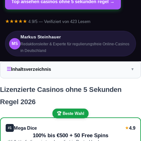
Top ansehen casinos ohne 5 sekunden regel →
★★★★★
4.9/5 — Verifiziert von 423 Lesern
Markus Steinhauer
MS
Redaktionsleiter & Experte für regulierungsfreie Online-Casinos
in Deutschland
☰
Inhaltsverzeichnis
▼
Lizenzierte Casinos ohne 5 Sekunden
Regel 2026
🏆 Beste Wahl
Mega Dice
★
4.9
#1
100% bis €500 + 50 Free Spins