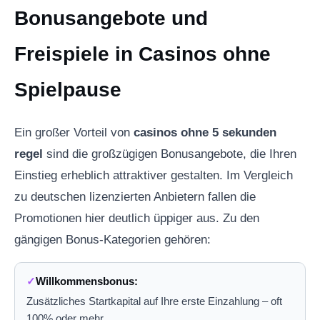
Bonusangebote und
Freispiele in Casinos ohne
Spielpause
Ein großer Vorteil von
casinos ohne 5 sekunden
regel
sind die großzügigen Bonusangebote, die Ihren
Einstieg erheblich attraktiver gestalten. Im Vergleich
zu deutschen lizenzierten Anbietern fallen die
Promotionen hier deutlich üppiger aus. Zu den
gängigen Bonus-Kategorien gehören:
Willkommensbonus:
Zusätzliches Startkapital auf Ihre erste Einzahlung – oft
100% oder mehr