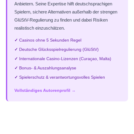
Anbietern. Seine Expertise hilft deutschsprachigen
Spielern, sichere Alternativen außerhalb der strengen
GlüStV-Regulierung zu finden und dabei Risiken
realistisch einzuschätzen.
Casinos ohne 5 Sekunden Regel
Deutsche Glücksspielregulierung (GlüStV)
Internationale Casino-Lizenzen (Curaçao, Malta)
Bonus- & Auszahlungsanalyse
Spielerschutz & verantwortungsvolles Spielen
Vollständiges Autorenprofil →