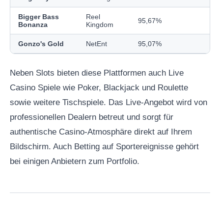
Bigger Bass
Reel
95,67%
Bonanza
Kingdom
Gonzo's Gold
NetEnt
95,07%
Neben Slots bieten diese Plattformen auch Live
Casino Spiele wie Poker, Blackjack und Roulette
sowie weitere Tischspiele. Das Live-Angebot wird von
professionellen Dealern betreut und sorgt für
authentische Casino-Atmosphäre direkt auf Ihrem
Bildschirm. Auch Betting auf Sportereignisse gehört
bei einigen Anbietern zum Portfolio.