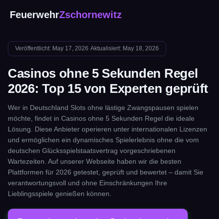
Feuerwehr
Zschornewitz
Veröffentlicht: May 17, 2026
·
Aktualisiert: May 18, 2026
Casinos ohne 5 Sekunden Regel
2026: Top 15 von Experten geprüft
Wer in Deutschland Slots ohne lästige Zwangspausen spielen
möchte, findet in Casinos ohne 5 Sekunden Regel die ideale
Lösung. Diese Anbieter operieren unter internationalen Lizenzen
und ermöglichen ein dynamisches Spielerlebnis ohne die vom
deutschen Glücksspielstaatsvertrag vorgeschriebenen
Wartezeiten. Auf unserer Webseite haben wir die besten
Plattformen für 2026 getestet, geprüft und bewertet – damit Sie
verantwortungsvoll und ohne Einschränkungen Ihre
Lieblingsspiele genießen können.