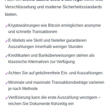
Verschlüsselung und moderne Sicherheitsstandards
bieten.
Kryptowährungen wie Bitcoin ermöglichen anonyme
und schnelle Transaktionen
E-Wallets wie Skrill und Neteller garantieren
Auszahlungen innerhalb weniger Stunden
Kreditkarten und Banküberweisungen stehen als
klassische Alternativen zur Verfügung
Achten Sie auf gebührenfreie Ein- und Auszahlungen
Minimale und maximale Transaktionsbeträge variieren
je nach Methode
Verifizierung kann die erste Auszahlung verzögern –
reichen Sie Dokumente frühzeitig ein