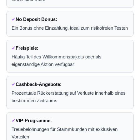
No Deposit Bonus:
Ein Bonus ohne Einzahlung, ideal zum risikofreien Testen
Freispiele:
Häufig Teil des Willkommenspakets oder als
eigenständige Aktion verfügbar
Cashback-Angebote:
Prozentuale Rückerstattung auf Verluste innerhalb eines
bestimmten Zeitraums
VIP-Programme:
Treuebelohnungen für Stammkunden mit exklusiven
Vorteilen