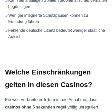
Kann bei anfälligen Spielern problematisches Verhalten
begünstigen
Weniger integrierte Schutzpausen können zu
Ermüdung führen
Fehlende deutsche Lizenz bedeutet weniger staatliche
Aufsicht
Welche Einschränkungen
gelten in diesen Casinos?
Ein weit verbreiteter Irrtum ist die Annahme, dass
casinos ohne 5 sekunden regel
völlig unreguliert