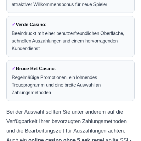
attraktiver Willkommensbonus für neue Spieler
Verde Casino:
Beeindruckt mit einer benutzerfreundlichen Oberfläche,
schnellen Auszahlungen und einem hervorragenden
Kundendienst
Bruce Bet Casino:
Regelmäßige Promotionen, ein lohnendes
Treueprogramm und eine breite Auswahl an
Zahlungsmethoden
Bei der Auswahl sollten Sie unter anderem auf die
Verfügbarkeit Ihrer bevorzugten Zahlungsmethoden
und die Bearbeitungszeit für Auszahlungen achten.
Auch ein
online casino ohne 5 sek regel
sollte SSL-