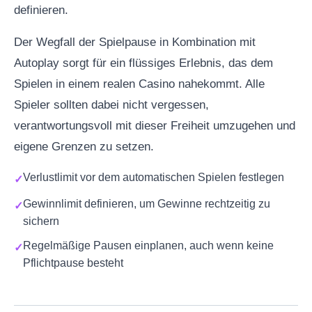
definieren.
Der Wegfall der Spielpause in Kombination mit
Autoplay sorgt für ein flüssiges Erlebnis, das dem
Spielen in einem realen Casino nahekommt. Alle
Spieler sollten dabei nicht vergessen,
verantwortungsvoll mit dieser Freiheit umzugehen und
eigene Grenzen zu setzen.
Verlustlimit vor dem automatischen Spielen festlegen
Gewinnlimit definieren, um Gewinne rechtzeitig zu
sichern
Regelmäßige Pausen einplanen, auch wenn keine
Pflichtpause besteht