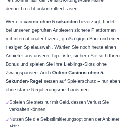
Tempolimit, auf der verantwortungsvolle Fahrer
dennoch nicht unkontrolliert rasen.
Wer ein
casino ohne 5 sekunden
bevorzugt, findet
bei unseren geprüften Anbietern sichere Plattformen
mit internationaler Lizenz, großzügigen Boni und einer
riesigen Spielauswahl. Wählen Sie noch heute einen
Anbieter aus unserer Top-Liste, sichern Sie sich Ihren
Bonus und spielen Sie Ihre Lieblings-Slots ohne
Zwangspausen. Auch
Online Casinos ohne 5-
Sekunden-Regel
setzen auf Spielerschutz – nur eben
ohne starre Regulierungsmechanismen.
Spielen Sie stets nur mit Geld, dessen Verlust Sie
verkraften können
Nutzen Sie die Selbstlimitierungsoptionen der Anbieter
aktiv