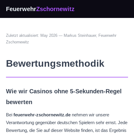
Feuerwehr
Zschornewitz
Zuletzt aktualisiert: May 2026 — Markus Steinhauer, Feuerwehr
Zschornewitz
Bewertungsmethodik
Wie wir Casinos ohne 5-Sekunden-Regel
bewerten
Bei
feuerwehr-zschornewitz.de
nehmen wir unsere
Verantwortung gegenüber deutschen Spielern sehr ernst. Jede
Bewertung, die Sie auf dieser Website finden, ist das Ergebnis