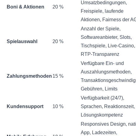
Umsatzbedingungen,
Boni & Aktionen
20 %
Freispiele, laufende
Aktionen, Fairness der A
Anzahl der Spiele,
Softwareanbieter, Slots,
Spielauswahl
20 %
Tischspiele, Live-Casino,
RTP-Transparenz
Verfügbare Ein- und
Auszahlungsmethoden,
Zahlungsmethoden
15 %
Transaktionsgeschwindigk
Gebühren, Limits
Verfügbarkeit (24/7),
Kundensupport
10 %
Sprachen, Reaktionszeit,
Lösungskompetenz
Responsives Design, nat
App, Ladezeiten,