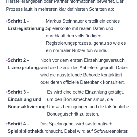
Herstellerangaben oder Partnerinformationen bewertet. Der
Prozess läuft in mehreren klar definierten Schritten ab:
Schritt 1 –
Markus Steinhauer erstellt ein echtes
Erstregistrierung:
Spielerkonto mit realen Daten und
durchläuft den vollständigen
Registrierungsprozess, genau so wie es
ein normaler Nutzer tun würde.
Schritt 2 –
Noch vor dem ersten Einzahlungsversuch
Lizenzprüfung:
wird die Lizenz des Anbieters geprüft. Dabei
wird die ausstellende Behörde kontaktiert
oder deren offizielle Datenbank konsultiert.
Schritt 3 –
Es wird eine echte Einzahlung getätigt,
Einzahlung und
um den Bonusmechanismus, die
Bonusaktivierung:
Umsatzbedingungen und die tatsächliche
Bonusgutschrift zu testen.
Schritt 4 –
Das Spielangebot wird systematisch
Spielbibliothek
durchsucht. Dabei wird auf Softwareanbieter,